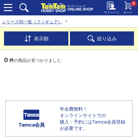
0
マイページ
カート
シリーズ別一覧（フィギュア）
表示順
絞り込み
0
件
の商品が見つかりました
年会費無料！
オンラインサイトでの
購入・予約には
Tamca会員登録
Tamca会員
が必要です。