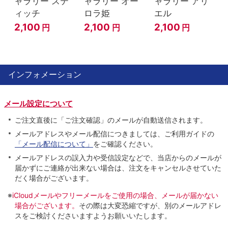
ャラリー ステ
ャラリー オー
ャラリー アリ
ィッチ
ロラ姫
エル
2,100
2,100
2,100
円
円
円
インフォメーション
メール設定について
ご注文直後に「ご注文確認」のメールが自動送信されます。
メールアドレスやメール配信につきましては、ご利用ガイドの
「メール配信について」
をご確認ください。
メールアドレスの誤入力や受信設定などで、当店からのメールが
届かずにご連絡が出来ない場合は、注文をキャンセルさせていた
だく場合がございます。
※
iCloudメールやフリーメールをご使用の場合、メールが届かない
場合がございます。
その際は大変恐縮ですが、別のメールアドレ
スをご検討くださいますようお願いいたします。