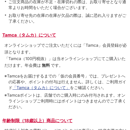
ご注文商品の在庫が不足・在庫切れの際は、お取り寄せとなり通
常よりお時間をいただく場合がございます。
お取り寄せ先の在庫の在庫が欠品の際は、誠に恐れ入りますがご
了承ください。
Tamca（タムカ）について
オンラインショップでご注⽂いただくには「Tamca」会員登録が必
須となります。
「Tamca
（100円税抜）
」は当オンラインショップにてご購⼊いた
だけます。
年会費は
無料
です。
※Tamcaをお届けするまでの「仮の会員番号」では、プレゼントへ
の応募や、ポイントの付与は⾏えません。詳しくは、ご利⽤ガイ
ド
「Tamca（タムカ）について」
をご確認ください。
※Tamcaポイントは、店舗でのご購⼊時にのみ付与されます。オン
ラインショップご利用時にはポイントはつきませんのでご了承く
ださい。
年齢制限（18歳以上）商品について