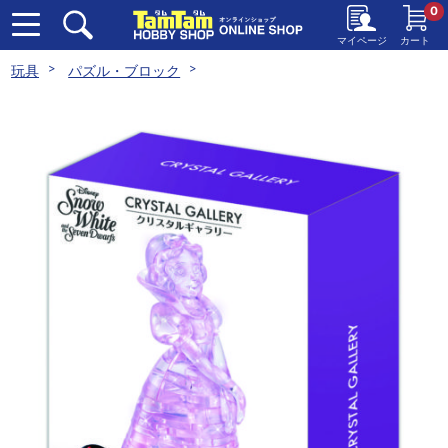
0
マイページ
カート
玩具
パズル・ブロック