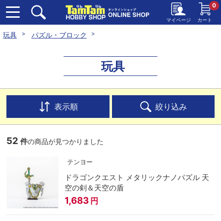
0
マイページ
カート
玩具
パズル・ブロック
玩具
表示順
絞り込み
52
件
の商品が見つかりました
テンヨー
ドラゴンクエスト メタリックナノパズル 天
空の剣＆天空の盾
1,683
円