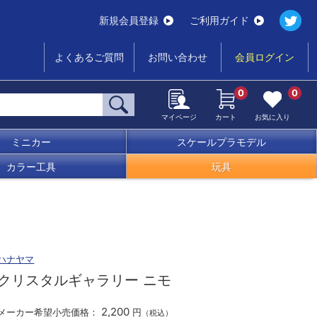
新規会員登録
ご利用ガイド
よくあるご質問
お問い合わせ
会員ログイン
0
0
マイページ
カート
お気に入り
ミニカー
スケールプラモデル
カラー工具
玩具
ハナヤマ
クリスタルギャラリー ニモ
2,200
メーカー希望小売価格：
円
（税込）