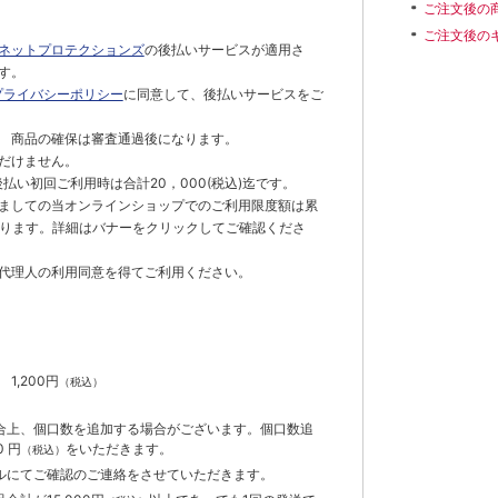
ご注文後の
ご注文後の
ネットプロテクションズ
の後払いサービスが適用さ
す。
プライバシーポリシー
に同意して、後払いサービスをご
 商品の確保は審査通過後になります。
だけません。
払い初回ご利用時は合計20，000(税込)迄です。
ましての当オンラインショップでのご利用限度額は累
でとなります。詳細はバナーをクリックしてご確認くださ
代理人の利用同意を得てご利用ください。
）
】
1,200円
（税込）
合上、個口数を追加する場合がございます。個口数追
 円
をいただきます。
（税込）
ルにてご確認のご連絡をさせていただきます。