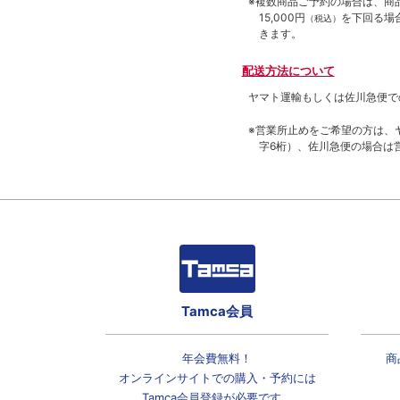
※複数商品ご予約の場合は、商品合
15,000円
を下回る場
（税込）
きます。
配送方法について
ヤマト運輸もしくは佐川急便で
※営業所止めをご希望の方は、
字6桁）、佐川急便の場合は
Tamca会員
年会費無料！
商
オンラインサイトでの
購入・予約には
Tamca会員登録
が必要です。