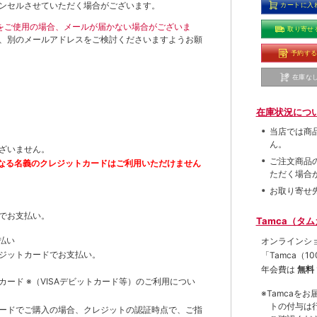
ンセルさせていただく場合がございます。
カートに入
ールをご使用の場合、メールが届かない場合がございま
取り寄せ
、別のメールアドレスをご検討くださいますようお願
予約す
在庫な
在庫状況につ
当店では商
ん。
ざいません。
ご注文商品
なる名義のクレジットカードはご利用いただけません
ただく場合
お取り寄せ
でお支払い。
Tamca（タ
払い
オンラインシ
ジットカードでお支払い。
「Tamca
（1
年会費は
無料
トカード
※（VISAデビットカード等）
のご利用につい
※Tamca
トの付与は
ードでご購入の場合、クレジットの認証時点で、ご指