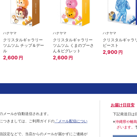
ハナヤマ
ハナヤマ
ハナヤマ
クリスタルギャラリー
クリスタルギャラリー
クリスタルギャラ
ツムツム チップ＆デー
ツムツム くまのプーさ
ビースト
ル
ん＆ピグレット
2,900
円
2,600
2,600
円
円
お届け日目安
のメールが自動送信されます。
下記発送日は
につきましては、ご利用ガイドの
「メール配信につい
※
沖縄県や離
ざいます。
信設定などで、当店からのメールが届かずにご連絡が