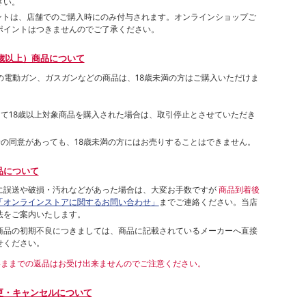
さい。
ポイントは、店舗でのご購⼊時にのみ付与されます。オンラインショップご
ポイントはつきませんのでご了承ください。
歳以上）商品について
象の電動ガン、ガスガンなどの商品は、18歳未満の方はご購入いただけま
して18歳以上対象商品を購入された場合は、取引停止とさせていただき
者の同意があっても、18歳未満の方にはお売りすることはできません。
品について
に誤送や破損・汚れなどがあった場合は、大変お手数ですが
商品到着後
「オンラインストアに関するお問い合わせ」
までご連絡ください。当店
法をご案内いたします。
商品の初期不良につきましては、商品に記載されているメーカーへ直接
せください。
いままでの返品はお受け出来ませんのでご注意ください。
更・キャンセルについて