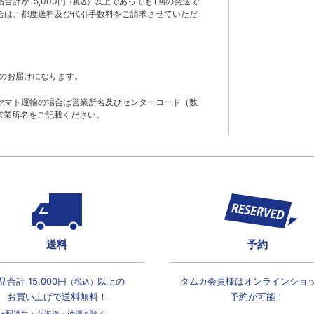
計が15,000円
以上であっても1回の発送で
（税込）
合は、都度送料及び代引手数料をご請求させていただ
のお届けになります。
ヤマト運輸の場合は営業所名及びセンターコード（数
営業所名をご記載ください。
送料
予約
品合計 15,000円
以上の
タムカ会員様は
オンラインショ
（税込）
お買い上げで
送料無料！
予約が可能！