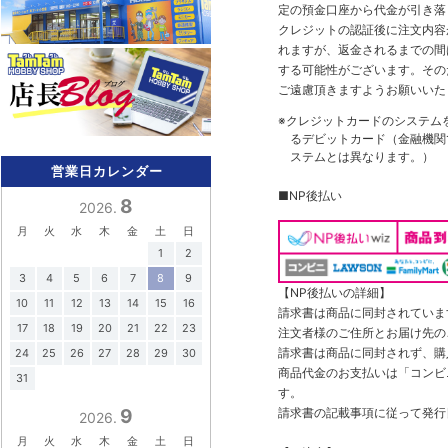
定の預金口座から代金が引き落
クレジットの認証後に注文内容
れますが、返金されるまでの間
する可能性がございます。その
ご遠慮頂きますようお願いいた
※クレジットカードのシステム
るデビットカード（金融機関で
ステムとは異なります。）
営業日カレンダー
■NP後払い
8
2026.
月
火
水
木
金
土
日
1
2
3
4
5
6
7
8
9
【NP後払いの詳細】
10
11
12
13
14
15
16
請求書は商品に同封されていま
17
18
19
20
21
22
23
注文者様のご住所とお届け先の
請求書は商品に同封されず、購
24
25
26
27
28
29
30
商品代金のお支払いは「コンビニ
31
す。
請求書の記載事項に従って発行
9
2026.
月
火
水
木
金
土
日