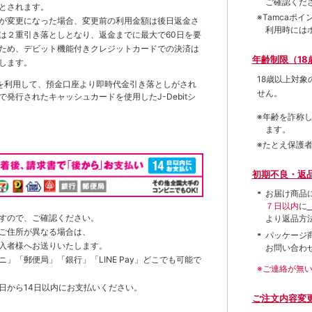
ご確認くだ
とされます。
※Tamca
が変更になった場合、変更前の利用金額は後日返金さ
利用時には
は２重引き落としとなり、返金までに最大で60日を要
ため、デビット機能付きクレジットカードでの決済は
年齢制限（18
します。
18歳以上対
を利用して、預金口座より即時代金引き落としがされ
せん。
発行されたキャッシュカードを使用したJ-Debitシ
※年齢を詐称
ます。
※たとえ保護
初期不良・返
お届け商品
７日以内
に
すので、ご確認ください。
より返品方
ご住所が異なる場合は、
パッケージ
入者様へお送りいたします。
お問い合わ
」「郵便局」「銀行」「LINE Pay」どこでも可能で
※ご連絡が無
日から14日以内にお支払いください。
ご注文内容変