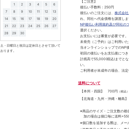
【ご注意】
1
2
3
4
5
6
後払い手数料：250円
7
8
9
10
11
12
13
後払いのご注文には、
株式会社
れ、同社へ代金債権を譲渡しま
14
15
16
17
18
19
20
NP後払い利用規約及び同社の
21
22
23
24
25
26
27
選択ください。
28
29
30
お支払いには審査が必要です。
未発売（ご予約）はご利用いた
土・日曜日と祝日は定休日とさせて頂いて
当オンラインショップでのNP後
おります。
初回の後払いをお支払後につき
計残高で55,000(税込)ま
い。
ご利用者が未成年の場合、法定
送料について
【本州・四国】
700円
（税込
【北海道・九州・沖縄・離島
※商品のサイズ・ご注文数の都
加の場合は個口毎に送料+550
※個口数を追加する際は、メー