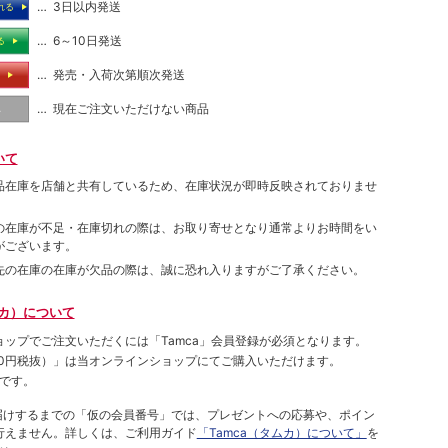
… 3日以内発送
れる
… 6～10日発送
る
… 発売・入荷次第順次発送
る
… 現在ご注文いただけない商品
し
いて
品在庫を店舗と共有しているため、在庫状況が即時反映されておりませ
の在庫が不足・在庫切れの際は、お取り寄せとなり通常よりお時間をい
がございます。
先の在庫の在庫が欠品の際は、誠に恐れ入りますがご了承ください。
ムカ）について
ョップでご注⽂いただくには「Tamca」会員登録が必須となります。
00円税抜）
」は当オンラインショップにてご購⼊いただけます。
です。
をお届けするまでの「仮の会員番号」では、プレゼントへの応募や、ポイン
⾏えません。詳しくは、ご利⽤ガイド
「Tamca（タムカ）について」
を