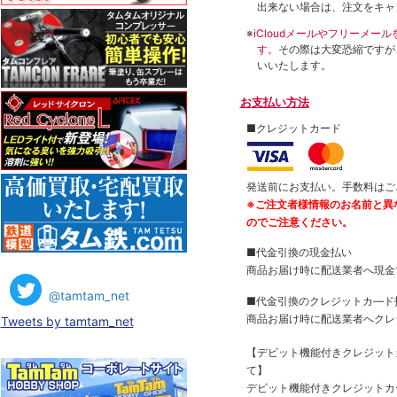
出来ない場合は、注文をキャ
※
iCloudメールやフリーメ
す。
その際は大変恐縮ですが
いいたします。
お支払い方法
■クレジットカード
発送前にお支払い。手数料はご
※ご注文者様情報のお名前と異
のでご注意ください。
■代金引換の現金払い
商品お届け時に配送業者へ現金
@tamtam_net
■代金引換のクレジットカ―ド
商品お届け時に配送業者へクレ
Tweets by tamtam_net
【デビット機能付きクレジッ
て】
デビット機能付きクレジットカ