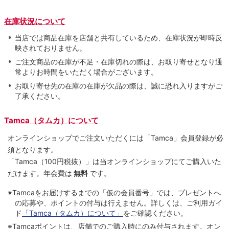
在庫状況について
当店では商品在庫を店舗と共有しているため、在庫状況が即時反
映されておりません。
ご注文商品の在庫が不足・在庫切れの際は、お取り寄せとなり通
常よりお時間をいただく場合がございます。
お取り寄せ先の在庫の在庫が欠品の際は、誠に恐れ入りますがご
了承ください。
Tamca（タムカ）について
オンラインショップでご注⽂いただくには「Tamca」会員登録が必
須となります。
「Tamca
（100円税抜）
」は当オンラインショップにてご購⼊いた
だけます。
年会費は
無料
です。
※Tamcaをお届けするまでの「仮の会員番号」では、プレゼントへ
の応募や、ポイントの付与は⾏えません。詳しくは、ご利⽤ガイ
ド
「Tamca（タムカ）について」
をご確認ください。
※Tamcaポイントは、店舗でのご購⼊時にのみ付与されます。オン