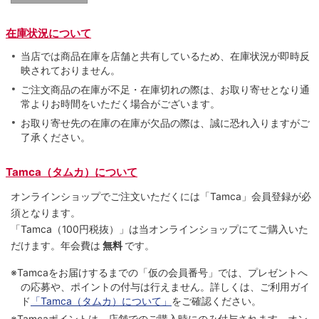
在庫状況について
当店では商品在庫を店舗と共有しているため、在庫状況が即時反
映されておりません。
ご注文商品の在庫が不足・在庫切れの際は、お取り寄せとなり通
常よりお時間をいただく場合がございます。
お取り寄せ先の在庫の在庫が欠品の際は、誠に恐れ入りますがご
了承ください。
Tamca（タムカ）について
オンラインショップでご注⽂いただくには「Tamca」会員登録が必
須となります。
「Tamca
（100円税抜）
」は当オンラインショップにてご購⼊いた
だけます。
年会費は
無料
です。
※Tamcaをお届けするまでの「仮の会員番号」では、プレゼントへ
の応募や、ポイントの付与は⾏えません。詳しくは、ご利⽤ガイ
ド
「Tamca（タムカ）について」
をご確認ください。
※Tamcaポイントは、店舗でのご購⼊時にのみ付与されます。オン