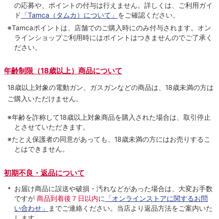
の応募や、ポイントの付与は⾏えません。詳しくは、ご利⽤ガイ
ド
「Tamca（タムカ）について」
をご確認ください。
※Tamcaポイントは、店舗でのご購⼊時にのみ付与されます。オン
ラインショップご利用時にはポイントはつきませんのでご了承く
ださい。
年齢制限（18歳以上）商品について
18歳以上対象の電動ガン、ガスガンなどの商品は、18歳未満の方は
ご購入いただけません。
※年齢を詐称して18歳以上対象商品を購入された場合は、取引停止
とさせていただきます。
※たとえ保護者の同意があっても、18歳未満の方にはお売りするこ
とはできません。
初期不良・返品について
お届け商品に誤送や破損・汚れなどがあった場合は、大変お手数
ですが
商品到着後７日以内
に
「オンラインストアに関するお問
い合わせ」
までご連絡ください。当店より返品方法をご案内いた
します。