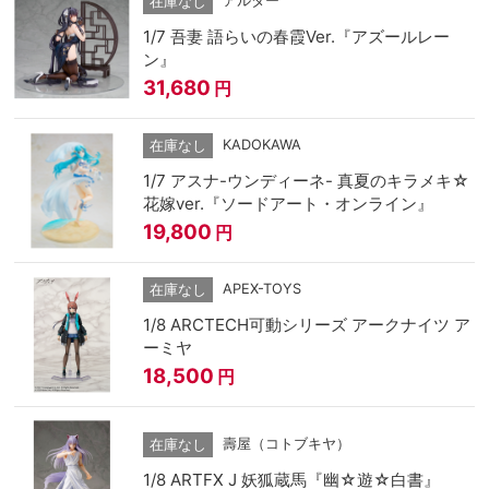
アルター
在庫なし
1/7 吾妻 語らいの春霞Ver.『アズールレー
ン』
31,680
円
KADOKAWA
在庫なし
1/7 アスナ-ウンディーネ- 真夏のキラメキ☆
花嫁ver.『ソードアート・オンライン』
19,800
円
APEX-TOYS
在庫なし
1/8 ARCTECH可動シリーズ アークナイツ ア
ーミヤ
18,500
円
壽屋（コトブキヤ）
在庫なし
1/8 ARTFX J 妖狐蔵馬『幽☆遊☆白書』