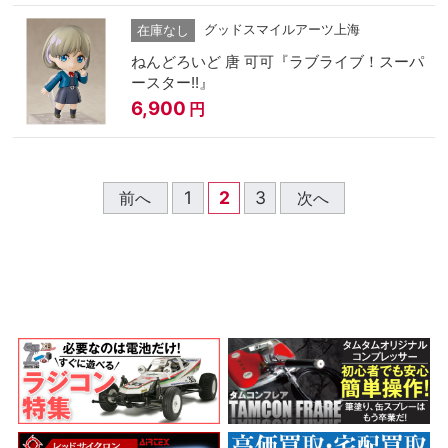
グッドスマイルアーツ上海
在庫なし
ねんどろいど 唐 可可『ラブライブ！スーパ
ースター!!』
6,900
円
1
2
3
前へ
次へ