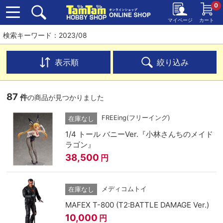
0
マイページ
カート
検索キーワード：2023/08
表示順
絞り込み
87
件
の商品が見つかりました
FREEing(フリーイング)
在庫なし
1/4 トール バニーVer.『小林さんちのメイド
ラゴン』
38,500
円
メディコムトイ
在庫なし
MAFEX T-800 (T2:BATTLE DAMAGE Ver.)
10,000
円