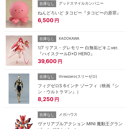
グッドスマイルカンパニー
在庫なし
ねんどろいど タコピー『タコピーの原罪』
6,500
円
KADOKAWA
在庫なし
1/7 リアス・グレモリー 白無垢ビキニver.
『ハイスクールD×D HERO』
39,600
円
threezero(スリーゼロ)
在庫なし
フィグゼロS 6インチ ゾーフィ（映画『シ
ン・ウルトラマン』）
8,250
円
メガハウス
在庫なし
ヴァリアブルアクション MINI 魔動王グラン