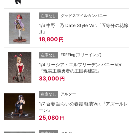
グッドスマイルカンパニー
在庫なし
1/6 中野二乃 Date Style Ver.『五等分の花嫁
∬』
18,800
円
FREEing(フリーイング)
在庫なし
1/4 リーシア・エルフリーデン バニーVer.
『現実主義勇者の王国再建記』
33,000
円
アルター
在庫なし
1/7 吾妻 語らいの春霞 軽装Ver.『アズールレ
ーン』
25,080
円