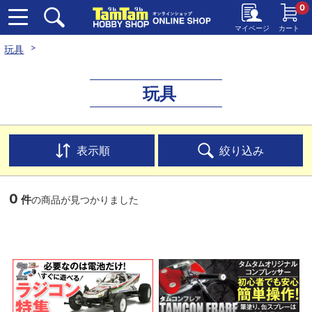
0
マイページ
カート
玩具
玩具
表示順
絞り込み
0
件
の商品が見つかりました