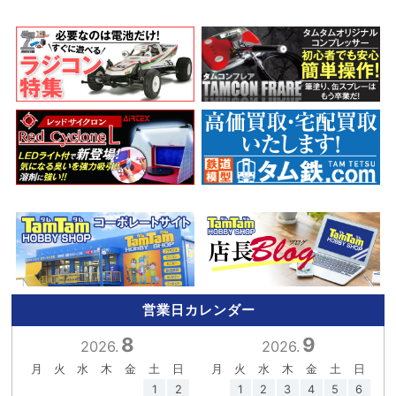
営業日カレンダー
8
9
2026.
2026.
月
火
水
木
金
土
日
月
火
水
木
金
土
日
1
2
1
2
3
4
5
6