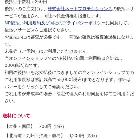
後払い手数料：250円
後払いのご注文には、
株式会社ネットプロテクションズ
の後払いサ
ービスが適用され、同社へ代金債権を譲渡します。
NP後払い利用規約及び同社のプライバシーポリシー
に同意して、
後払いサービスをご選択ください。
お支払いには審査が必要です。 商品の確保は審査通過後になりま
す。
未発売（ご予約）はご利用いただけません。
当オンラインショップでのNP後払い初回ご利用時は合計20，
000(税込)迄です。
初回の後払いをお支払後につきましての当オンラインショップでの
ご利用限度額は累計残高で55,000(税込)までとなります。詳細は
バナーをクリックしてご確認ください。
ご利用者が未成年の場合、法定代理人の利用同意を得てご利用くだ
さい。
送料について
【本州・四国】
700円
（税込）
【北海道・九州・沖縄・離島】
1,200円
（税込）