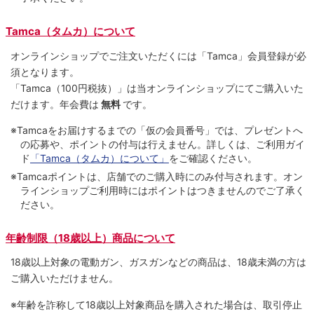
Tamca（タムカ）について
オンラインショップでご注⽂いただくには「Tamca」会員登録が必
須となります。
「Tamca
（100円税抜）
」は当オンラインショップにてご購⼊いた
だけます。
年会費は
無料
です。
※Tamcaをお届けするまでの「仮の会員番号」では、プレゼントへ
の応募や、ポイントの付与は⾏えません。詳しくは、ご利⽤ガイ
ド
「Tamca（タムカ）について」
をご確認ください。
※Tamcaポイントは、店舗でのご購⼊時にのみ付与されます。オン
ラインショップご利用時にはポイントはつきませんのでご了承く
ださい。
年齢制限（18歳以上）商品について
18歳以上対象の電動ガン、ガスガンなどの商品は、18歳未満の方は
ご購入いただけません。
※年齢を詐称して18歳以上対象商品を購入された場合は、取引停止