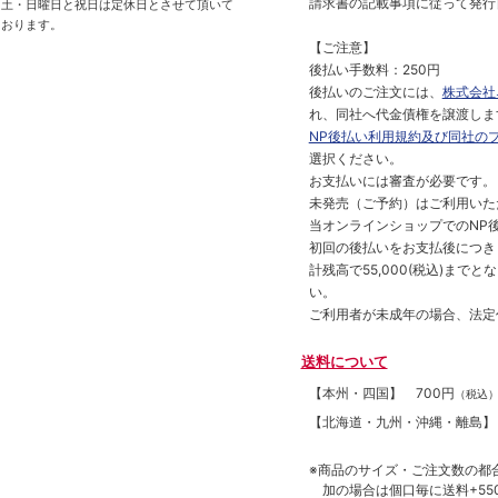
請求書の記載事項に従って発行
土・日曜日と祝日は定休日とさせて頂いて
おります。
【ご注意】
後払い手数料：250円
後払いのご注文には、
株式会社
れ、同社へ代金債権を譲渡しま
NP後払い利用規約及び同社の
選択ください。
お支払いには審査が必要です。
未発売（ご予約）はご利用いた
当オンラインショップでのNP後
初回の後払いをお支払後につき
計残高で55,000(税込)ま
い。
ご利用者が未成年の場合、法定
送料について
【本州・四国】
700円
（税込
【北海道・九州・沖縄・離島
※商品のサイズ・ご注文数の都
加の場合は個口毎に送料+550