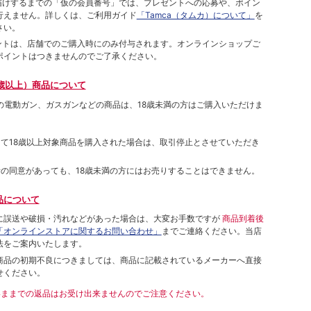
をお届けするまでの「仮の会員番号」では、プレゼントへの応募や、ポイン
⾏えません。詳しくは、ご利⽤ガイド
「Tamca（タムカ）について」
を
さい。
ポイントは、店舗でのご購⼊時にのみ付与されます。オンラインショップご
ポイントはつきませんのでご了承ください。
歳以上）商品について
象の電動ガン、ガスガンなどの商品は、18歳未満の方はご購入いただけま
して18歳以上対象商品を購入された場合は、取引停止とさせていただき
者の同意があっても、18歳未満の方にはお売りすることはできません。
品について
に誤送や破損・汚れなどがあった場合は、大変お手数ですが
商品到着後
「オンラインストアに関するお問い合わせ」
までご連絡ください。当店
法をご案内いたします。
商品の初期不良につきましては、商品に記載されているメーカーへ直接
せください。
いままでの返品はお受け出来ませんのでご注意ください。