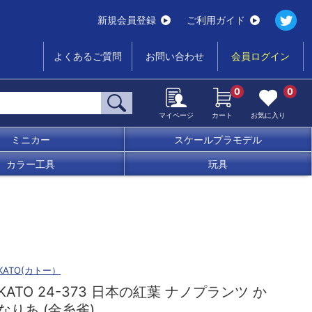
新規会員登録
ご利用ガイド
よくあるご質問
お問い合わせ
会員ログイン
0
0
マイページ
カート
お気に入り
ミニカー
スケールプラモデル
カラー工具
玩具
KATO(カトー）
KATO 24-373 日本の紅葉 ナノプランツ か
なりあ (金糸雀)