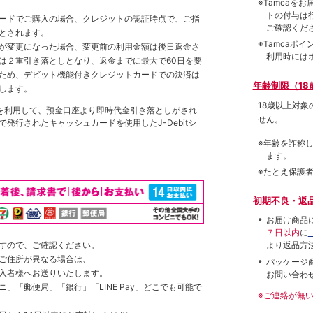
※Tamca
トの付与は
ードでご購入の場合、クレジットの認証時点で、ご指
ご確認くだ
とされます。
※Tamca
が変更になった場合、変更前の利用金額は後日返金さ
利用時には
は２重引き落としとなり、返金までに最大で60日を要
ため、デビット機能付きクレジットカードでの決済は
年齢制限（18
します。
18歳以上対
を利用して、預金口座より即時代金引き落としがされ
せん。
発行されたキャッシュカードを使用したJ-Debitシ
※年齢を詐称
ます。
※たとえ保護
初期不良・返
お届け商品
７日以内
に
すので、ご確認ください。
より返品方
ご住所が異なる場合は、
パッケージ
入者様へお送りいたします。
お問い合わ
」「郵便局」「銀行」「LINE Pay」どこでも可能で
※ご連絡が無