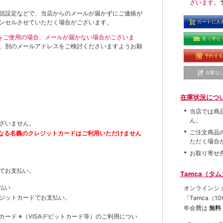
ざいます。
信設定などで、当店からのメールが届かずにご連絡が
ンセルさせていただく場合がございます。
カートに入
ールをご使用の場合、メールが届かない場合がございま
取り寄せ
、別のメールアドレスをご検討くださいますようお願
予約す
在庫な
在庫状況につ
当店では商
ん。
ざいません。
ご注文商品
なる名義のクレジットカードはご利用いただけません
ただく場合
お取り寄せ
でお支払い。
Tamca（タ
払い
オンラインシ
ジットカードでお支払い。
「Tamca
（1
年会費は
無料
トカード
※（VISAデビットカード等）
のご利用につい