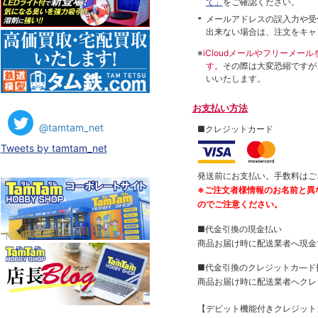
て」
をご確認ください。
メールアドレスの誤入力や受
出来ない場合は、注文をキャ
※
iCloudメールやフリーメ
す。
その際は大変恐縮ですが
いいたします。
お支払い方法
@tamtam_net
■クレジットカード
Tweets by tamtam_net
発送前にお支払い。手数料はご
※ご注文者様情報のお名前と異
のでご注意ください。
■代金引換の現金払い
商品お届け時に配送業者へ現金
■代金引換のクレジットカ―ド
商品お届け時に配送業者へクレ
【デビット機能付きクレジッ