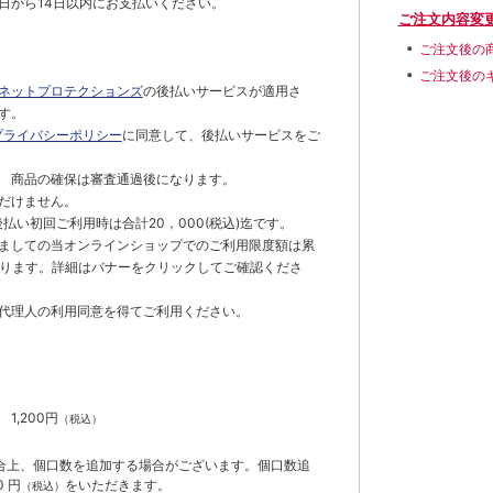
日から14日以内にお支払いください。
ご注文内容変
ご注文後の
ご注文後の
ネットプロテクションズ
の後払いサービスが適用さ
す。
プライバシーポリシー
に同意して、後払いサービスをご
 商品の確保は審査通過後になります。
だけません。
払い初回ご利用時は合計20，000(税込)迄です。
ましての当オンラインショップでのご利用限度額は累
でとなります。詳細はバナーをクリックしてご確認くださ
代理人の利用同意を得てご利用ください。
）
】
1,200円
（税込）
合上、個口数を追加する場合がございます。個口数追
 円
をいただきます。
（税込）