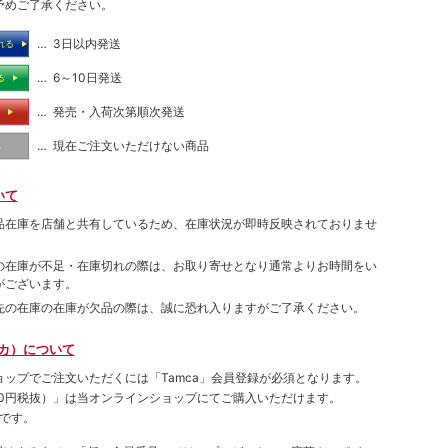
予めご了承ください。
… 3日以内発送
れる
… 6～10日発送
る
… 発売・入荷次第順次発送
る
… 現在ご注文いただけない商品
し
いて
品在庫を店舗と共有しているため、在庫状況が即時反映されておりませ
の在庫が不足・在庫切れの際は、お取り寄せとなり通常よりお時間をい
がございます。
先の在庫の在庫が欠品の際は、誠に恐れ入りますがご了承ください。
ムカ）について
ョップでご注⽂いただくには「Tamca」会員登録が必須となります。
00円税抜）
」は当オンラインショップにてご購⼊いただけます。
です。