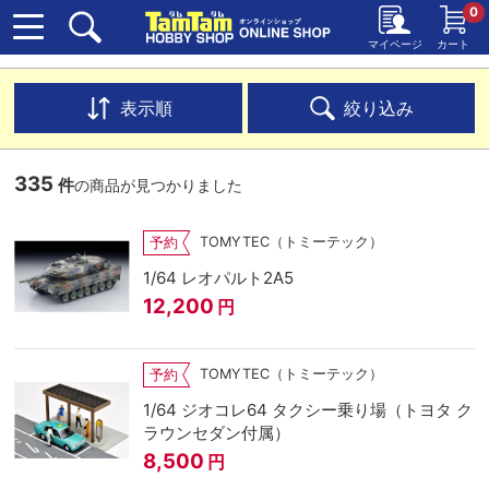
0
マイページ
カート
表示順
絞り込み
335
件
の商品が見つかりました
TOMYTEC（トミーテック）
予約
1/64 レオパルト2A5
12,200
円
TOMYTEC（トミーテック）
予約
1/64 ジオコレ64 タクシー乗り場（トヨタ ク
ラウンセダン付属）
8,500
円