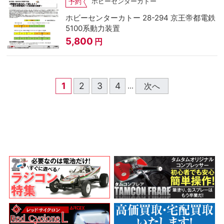
ホビーセンターカトー
予約
ホビーセンターカトー 28-294 京王帝都電鉄
5100系動力装置
5,800
円
1
2
3
4
次へ
...