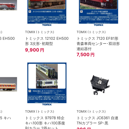
ス)
TOMIX (トミックス)
TOMIX (トミックス)
 EH500
トミックス 12102 EH500
トミックス 7120 EF81形
形 3次形･初期型
青森車両センター･双頭形
連結器付
9,900
円
7,500
円
ス)
TOMIX (トミックス)
TOMIX (トミックス)
5 キハ
トミックス 97978 特企
トミックス JC6361 自連
キハ100形 キハ100系復
TNカプラー SP･黒
刻カラー 2両セット