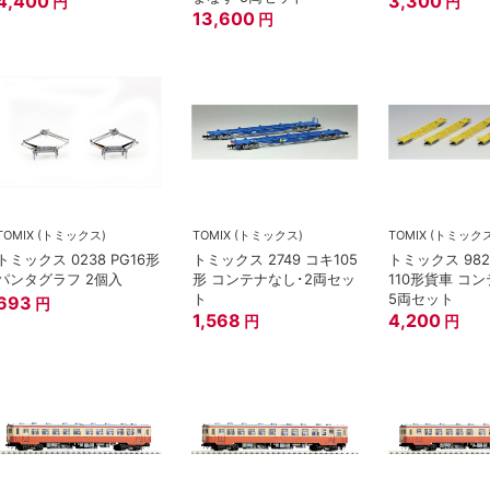
4,400
3,300
円
円
13,600
円
TOMIX (トミックス)
TOMIX (トミックス)
TOMIX (トミック
トミックス 0238 PG16形
トミックス 2749 コキ105
トミックス 982
パンタグラフ 2個入
形 コンテナなし･2両セッ
110形貨車 コ
ト
5両セット
693
円
1,568
4,200
円
円