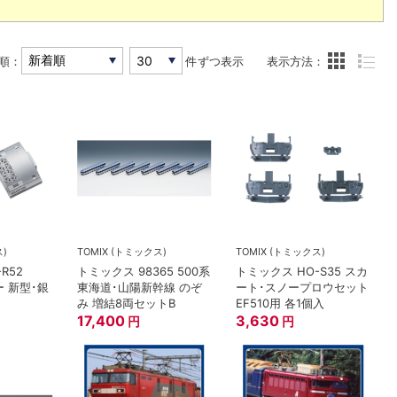
順：
件ずつ表示
表示方法：
ス)
TOMIX (トミックス)
TOMIX (トミックス)
R52
トミックス 98365 500系
トミックス HO-S35 スカ
ー 新型･銀
東海道･山陽新幹線 のぞ
ート･スノープロウセット
み 増結8両セットB
EF510用 各1個入
17,400
3,630
円
円