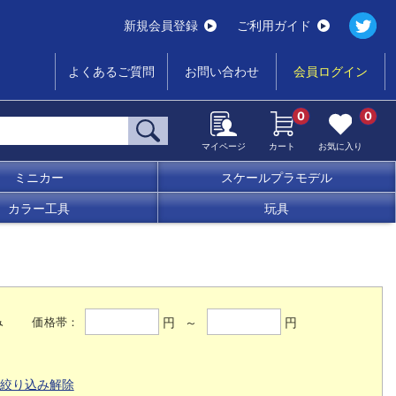
新規会員登録
ご利用ガイド
よくあるご質問
お問い合わせ
会員ログイン
0
0
マイページ
カート
お気に入り
ミニカー
スケールプラモデル
カラー工具
玩具
み
円 ～
円
価格帯：
絞り込み解除