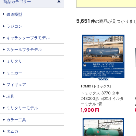
商品カテゴリー
鉄道模型
5,651
件
の商品が見つかりま
ラジコン
キャラクタープラモデル
スケールプラモデル
ミリタリー
ミニカー
フィギュア
TOMIX (トミックス)
トミックス 8770 タキ
玩具
243000形 日本オイルタ
ーミナル･青
ミリタリーモデル
1,900
円
カラー工具
タムカ