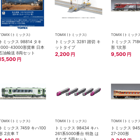
TOMIX (トミックス)
TOMIX (トミックス)
TOMIX (トミック
トミックス 98814 タキ
トミックス 3281 踏切 キ
トミックス 7186
1000･43000形貨車 日本
ットタイプ
形 1次形
石油輸送 8両セット
2,200
9,500
円
円
15,500
円
TOMIX (トミックス)
TOMIX (トミックス)
TOMIX (トミック
トミックス 7459 キハ100
トミックス 98434 キハ
トミックス 945
形 2次車 T
261系5000番台 特急 は
27-200形
まなす 5両セット