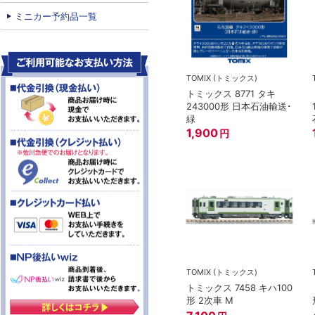
ミニカー予約品一覧
TOMIX (トミックス)
トミックス 8771 タキ
243000形 日本石油輸送･
緑
1,900
円
TOMIX (トミックス)
トミックス 7458 キハ100
形 2次車 M