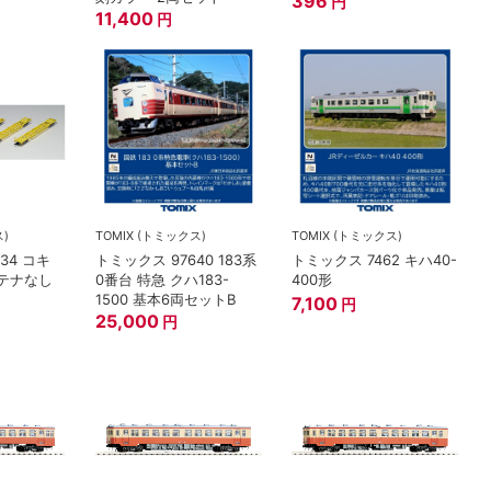
396
円
11,400
円
ス)
TOMIX (トミックス)
TOMIX (トミックス)
34 コキ
トミックス 97640 183系
トミックス 7462 キハ40-
ンテナなし
0番台 特急 クハ183-
400形
1500 基本6両セットB
7,100
円
25,000
円