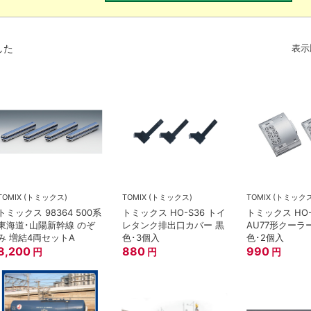
した
表示
TOMIX (トミックス)
TOMIX (トミックス)
TOMIX (トミック
トミックス 98364 500系
トミックス HO-S36 トイ
トミックス HO-
東海道･山陽新幹線 のぞ
レタンク排出口カバー 黒
AU77形クーラ
み 増結4両セットA
色･3個入
色･2個入
8,200
880
990
円
円
円