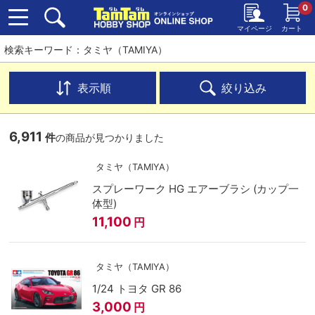
0
マイページ
カート
検索キーワード：タミヤ（TAMIYA）
表示順
絞り込み
6,911
件
の商品が見つかりました
タミヤ（TAMIYA）
スプレーワーク HG エアーブラシ (カップ一
体型)
11,100
円
タミヤ（TAMIYA）
1/24 トヨタ GR 86
3,000
円