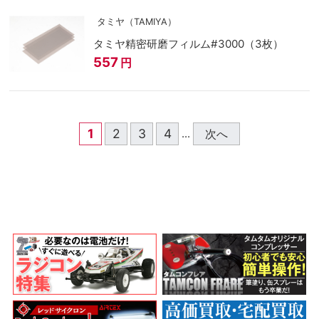
タミヤ（TAMIYA）
タミヤ精密研磨フィルム#3000（3枚）
557
円
1
2
3
4
次へ
...