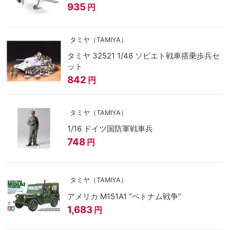
935
円
タミヤ（TAMIYA）
タミヤ 32521 1/48 ソビエト戦車搭乗歩兵セ
ット
842
円
タミヤ（TAMIYA）
1/16 ドイツ国防軍戦車兵
748
円
タミヤ（TAMIYA）
アメリカ M151A1 “ベトナム戦争”
1,683
円