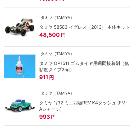
タミヤ（TAMIYA）
タミヤ 58583 イグレス（2013） 本体キット
48,500
円
タミヤ（TAMIYA）
タミヤ OP1511 ゴムタイヤ用瞬間接着剤（低
粘度タイプ25g）
911
円
タミヤ（TAMIYA）
タミヤ 1/32 ミニ四駆REV K4タッシュ (FM-
Aシャーシ)
993
円