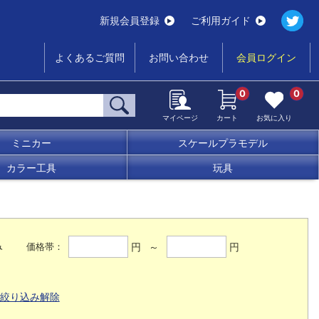
新規会員登録
ご利用ガイド
よくあるご質問
お問い合わせ
会員ログイン
0
0
マイページ
カート
お気に入り
ミニカー
スケールプラモデル
カラー工具
玩具
み
円 ～
円
価格帯：
絞り込み解除