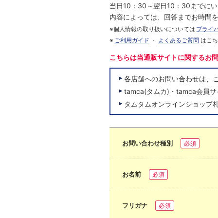
当日10：30～翌日10：30まで
内容によっては、回答までお時間
※個人情報の取り扱いについては
プライ
※
ご利用ガイド
・
よくあるご質問
はこ
こちらは当通販サイトに関するお
各店舗へのお問い合わせは、
tamca(タムカ)・tamc
タムタムオンラインショップ
お問い合わせ種別
必須
お名前
必須
フリガナ
必須