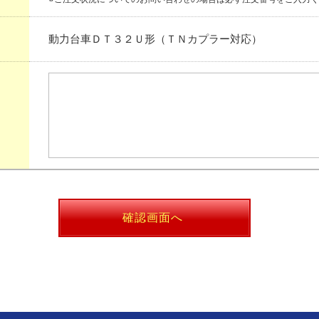
動力台車ＤＴ３２Ｕ形（ＴＮカプラー対応）
確認画面へ