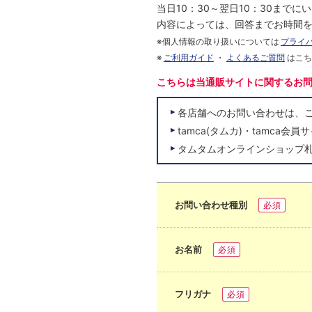
当日10：30～翌日10：30まで
内容によっては、回答までお時間
※個人情報の取り扱いについては
プライ
※
ご利用ガイド
・
よくあるご質問
はこ
こちらは当通販サイトに関するお
各店舗へのお問い合わせは、
tamca(タムカ)・tamc
タムタムオンラインショップ
お問い合わせ種別
必須
お名前
必須
フリガナ
必須