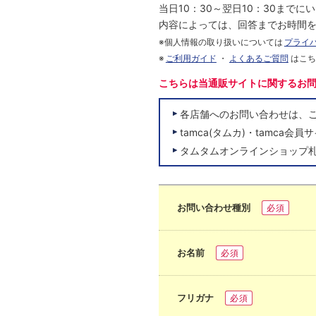
当日10：30～翌日10：30まで
内容によっては、回答までお時間
※個人情報の取り扱いについては
プライ
※
ご利用ガイド
・
よくあるご質問
はこ
こちらは当通販サイトに関するお
各店舗へのお問い合わせは、
tamca(タムカ)・tamc
タムタムオンラインショップ
お問い合わせ種別
必須
お名前
必須
フリガナ
必須