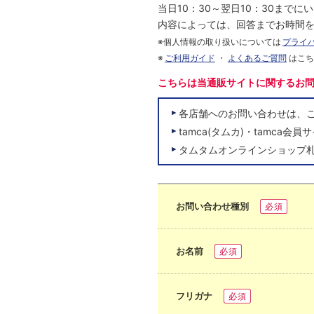
当日10：30～翌日10：30まで
内容によっては、回答までお時間
※個人情報の取り扱いについては
プライ
※
ご利用ガイド
・
よくあるご質問
はこ
こちらは当通販サイトに関するお
各店舗へのお問い合わせは、
tamca(タムカ)・tamc
タムタムオンラインショップ
お問い合わせ種別
必須
お名前
必須
フリガナ
必須