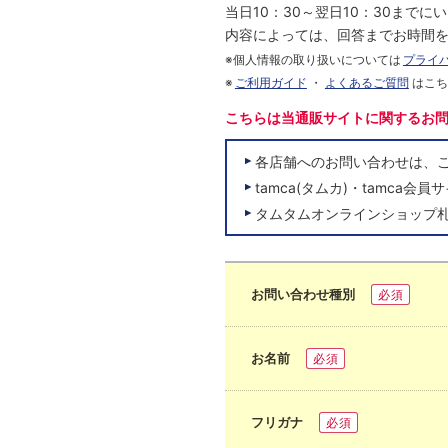
当日10：30～翌日10：30まで
内容によっては、回答までお時間
※個人情報の取り扱いについては
プライ
※
ご利用ガイド
・
よくあるご質問
はこ
こちらは当通販サイトに関するお
各店舗へのお問い合わせは、
tamca(タムカ)・tamc
タムタムオンラインショップ
お問い合わせ種別
必須
お名前
必須
フリガナ
必須