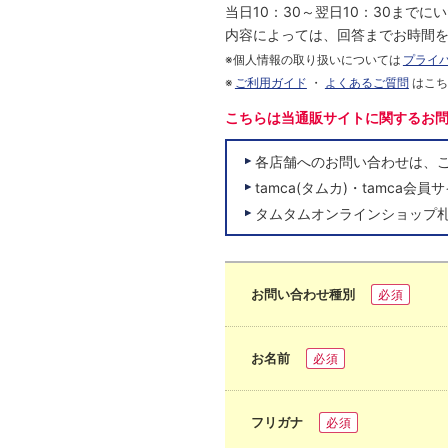
当日10：30～翌日10：30まで
内容によっては、回答までお時間
※個人情報の取り扱いについては
プライ
※
ご利用ガイド
・
よくあるご質問
はこ
こちらは当通販サイトに関するお
各店舗へのお問い合わせは、
tamca(タムカ)・tamc
タムタムオンラインショップ
お問い合わせ種別
必須
お名前
必須
フリガナ
必須