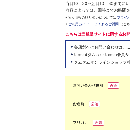
当日10：30～翌日10：30まで
内容によっては、回答までお時間
※個人情報の取り扱いについては
プライ
※
ご利用ガイド
・
よくあるご質問
はこ
こちらは当通販サイトに関するお
各店舗へのお問い合わせは、
tamca(タムカ)・tamc
タムタムオンラインショップ
お問い合わせ種別
必須
お名前
必須
フリガナ
必須