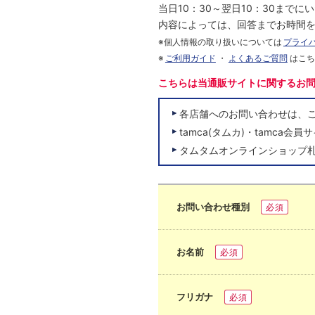
当日10：30～翌日10：30まで
内容によっては、回答までお時間
※個人情報の取り扱いについては
プライ
※
ご利用ガイド
・
よくあるご質問
はこ
こちらは当通販サイトに関するお
各店舗へのお問い合わせは、
tamca(タムカ)・tamc
タムタムオンラインショップ
お問い合わせ種別
必須
お名前
必須
フリガナ
必須