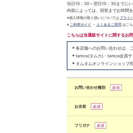
当日10：30～翌日10：30まで
内容によっては、回答までお時間
※個人情報の取り扱いについては
プライ
※
ご利用ガイド
・
よくあるご質問
はこ
こちらは当通販サイトに関するお
各店舗へのお問い合わせは、
tamca(タムカ)・tamc
タムタムオンラインショップ
お問い合わせ種別
必須
お名前
必須
フリガナ
必須