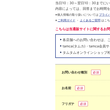
当日10：30～翌日10：30まで
内容によっては、回答までお時間
※個人情報の取り扱いについては
プライ
※
ご利用ガイド
・
よくあるご質問
はこ
こちらは当通販サイトに関するお
各店舗へのお問い合わせは、
tamca(タムカ)・tamc
タムタムオンラインショップ
お問い合わせ種別
必須
お名前
必須
フリガナ
必須