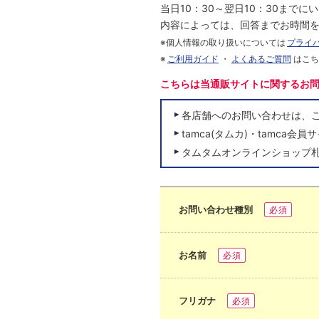
当日10：30～翌日10：30まで
内容によっては、回答までお時間
※個人情報の取り扱いについては
プライ
※
ご利用ガイド
・
よくあるご質問
はこ
こちらは当通販サイトに関するお
各店舗へのお問い合わせは、
tamca(タムカ)・tamc
タムタムオンラインショップ
お問い合わせ種別
必須
お名前
必須
フリガナ
必須