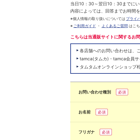
当日10：30～翌日10：30まで
内容によっては、回答までお時間
※個人情報の取り扱いについては
プライ
※
ご利用ガイド
・
よくあるご質問
はこ
こちらは当通販サイトに関するお
各店舗へのお問い合わせは、
tamca(タムカ)・tamc
タムタムオンラインショップ
お問い合わせ種別
必須
お名前
必須
フリガナ
必須