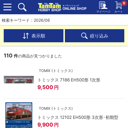
0
マイページ
カート
検索キーワード：2026/06
表示順
絞り込み
110
件
の商品が見つかりました
TOMIX (トミックス)
トミックス 7186 EH500形 1次形
9,500
円
TOMIX (トミックス)
トミックス 12102 EH500形 3次形･初期型
9,900
円