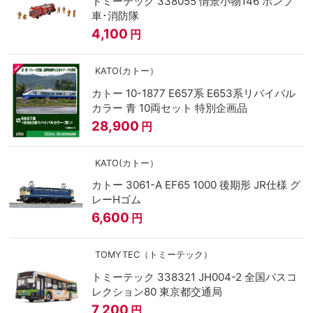
トミーテック 338055 情景小物146 ポンプ
車･消防隊
4,100
円
KATO(カトー）
カトー 10-1877 E657系 E653系リバイバル
カラー 青 10両セット 特別企画品
28,900
円
KATO(カトー）
カトー 3061-A EF65 1000 後期形 JR仕様 グ
レーHゴム
6,600
円
TOMYTEC（トミーテック）
トミーテック 338321 JH004-2 全国バスコ
レクション80 東京都交通局
7,200
円