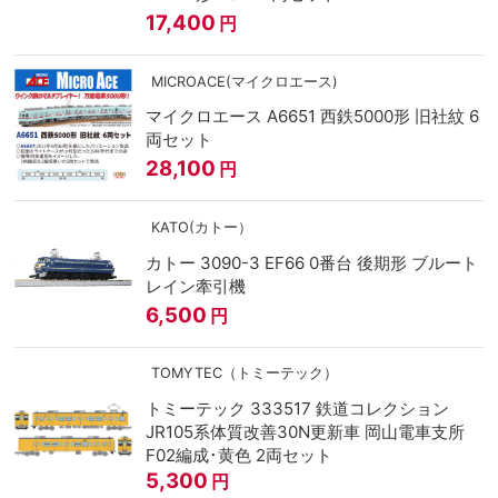
17,400
円
MICROACE(マイクロエース)
マイクロエース A6651 西鉄5000形 旧社紋 6
両セット
28,100
円
KATO(カトー）
カトー 3090-3 EF66 0番台 後期形 ブルート
レイン牽引機
6,500
円
TOMYTEC（トミーテック）
トミーテック 333517 鉄道コレクション
JR105系体質改善30N更新車 岡山電車支所
F02編成･黄色 2両セット
5,300
円